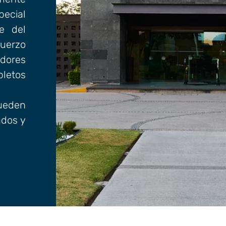
pecial
e del
uerzo
dores
pletos
pueden
ados y