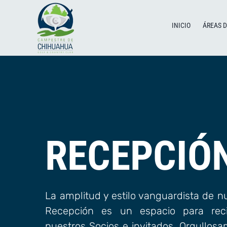
Saltar
al
INICIO
ÁREAS 
contenido
RECEPCIÓ
La amplitud y estilo vanguardista de n
Recepción es un espacio para reci
nuestros Socios e invitados. Orgullos