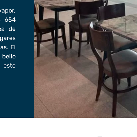
apor,
s 654
ea de
ugares
as. El
 bello
 este