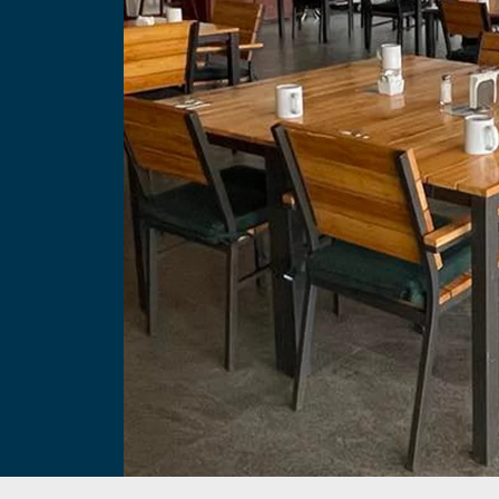
l
s
n
n
a
n
e