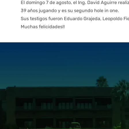
El domingo 7 de agosto, el Ing. David Aguirre reali
39 años jugando y es su segundo hole in one.
Sus testigos fueron Eduardo Grajeda, Leopoldo Fie
Muchas felicidades!!